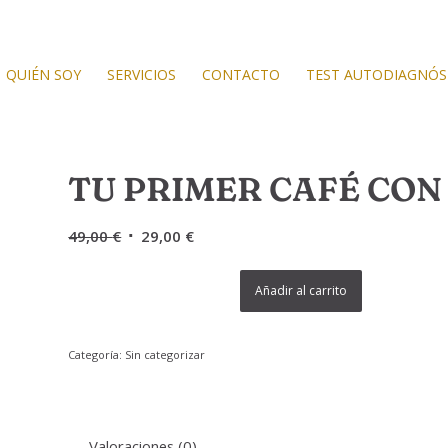
QUIÉN SOY
SERVICIOS
CONTACTO
TEST AUTODIAGNÓS
TU PRIMER CAFÉ CO
El
El
49,00
€
29,00
€
precio
precio
original
actual
Alternativ
Añadir al carrito
era:
es:
49,00 €.
29,00 €.
Categoría:
Sin categorizar
Valoraciones (0)