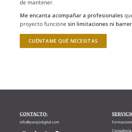
de mantener.
Me encanta acompañar a profesionales
qu
proyecto funcione
sin limitaciones ni barre
CUÉNTAME QUÉ NECESITAS
CONTACTO:
SERVICI
info@parejodigital.com
Formacione
Consultoría 