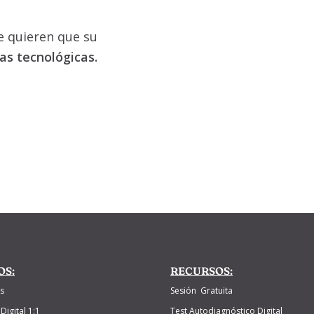
e quieren que su
ras tecnológicas.
OS:
RECURSOS:
s
Sesión Gratuita
Digital 1:1
Test Autodiagnóstico Digital